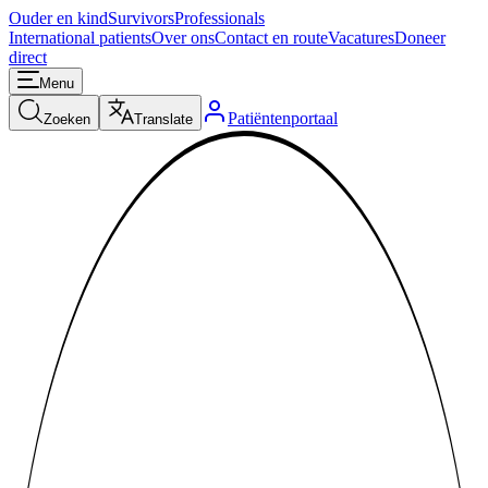
Ouder en kind
Survivors
Professionals
International patients
Over ons
Contact en route
Vacatures
Doneer
direct
Menu
Patiëntenportaal
Zoeken
Translate