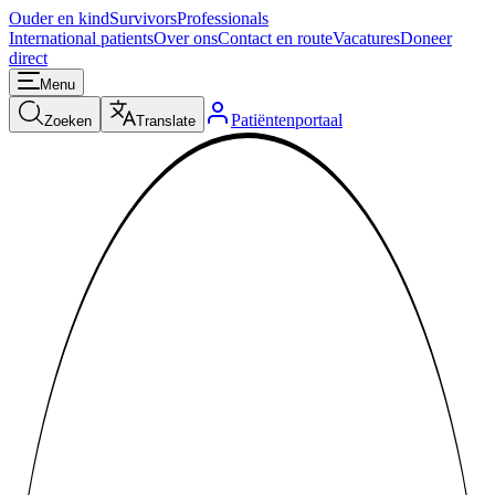
Ouder en kind
Survivors
Professionals
International patients
Over ons
Contact en route
Vacatures
Doneer
direct
Menu
Patiëntenportaal
Zoeken
Translate