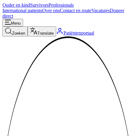
Ouder en kind
Survivors
Professionals
International patients
Over ons
Contact en route
Vacatures
Doneer
direct
Menu
Patiëntenportaal
Zoeken
Translate