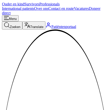
Ouder en kind
Survivors
Professionals
International patients
Over ons
Contact en route
Vacatures
Doneer
direct
Menu
Patiëntenportaal
Zoeken
Translate