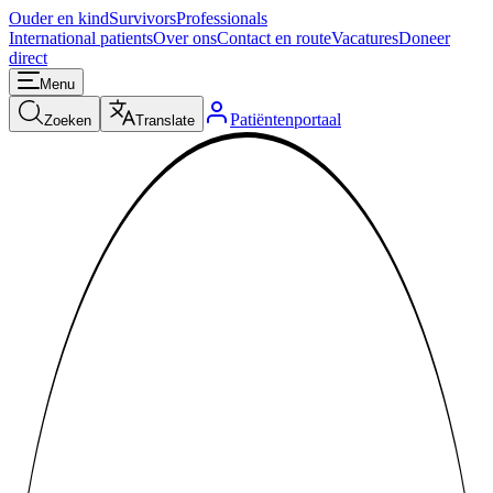
Ouder en kind
Survivors
Professionals
International patients
Over ons
Contact en route
Vacatures
Doneer
direct
Menu
Patiëntenportaal
Zoeken
Translate