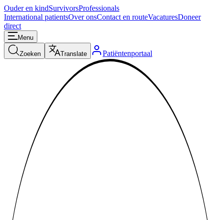
Ouder en kind
Survivors
Professionals
International patients
Over ons
Contact en route
Vacatures
Doneer
direct
Menu
Patiëntenportaal
Zoeken
Translate