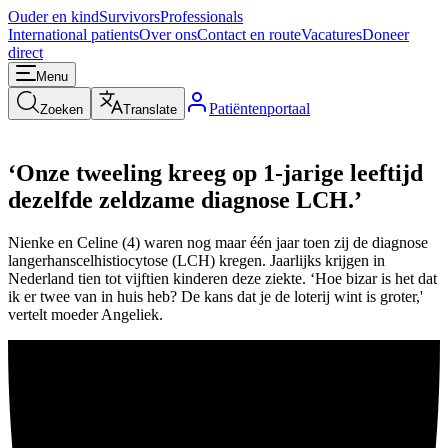
Ouder en kind
Survivors
Professionals
International patients
Over ons
Contact en route
Vacatures
Doneer
direct
Menu
Patiëntenportaal
Zoeken
Translate
‘Onze tweeling kreeg op 1-jarige leeftijd
dezelfde zeldzame diagnose LCH.’
Nienke en Celine (4) waren nog maar één jaar toen zij de diagnose
langerhanscelhistiocytose (LCH) kregen. Jaarlijks krijgen in
Nederland tien tot vijftien kinderen deze ziekte. ‘Hoe bizar is het dat
ik er twee van in huis heb? De kans dat je de loterij wint is groter,'
vertelt moeder Angeliek.