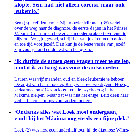
klopte. Sem had niet alleen corona, maar ook
leukemie.’
Sem (3) heeft leukemie. Zijn moeder Miranda (35) vertelt
over de weg naar de diagnose, de eerste dagen in het Prinses
Máxima Centrum en hoe ze als moeder probeert overeind te
blijven. ‘Volg je gevoel, schrijf het van je af en neem ook af
en toe tijd voor jezelf. Dan kun je de beste versie van jezelf
zijn voor je kind en de rest van het gezin.’
‘Ik durfde de artsen geen vragen meer te stellen,
omdat ik zo bang was voor de antwoorden.’
Lauren was vijf maanden oud en bleek leukemie te hebben.
De angst van haar moeder, Britt, was overweldigend. Hoe ga
je daarmee om? Gesprekken met de psycholoog in het
Máxima hielpen. Maar dat was niet het enige. Britt deelt haar
verhaal – en haar tips voor andere ouders.
‘Ondanks alles wat Loek moet ondergaan,
vindt hij het Máxima nog steeds een fijne plek.’
Loek (2) was nog geen anderhalf toen hij de diagnose Wilms-