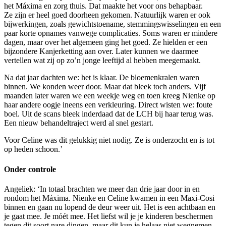
het Máxima en zorg thuis. Dat maakte het voor ons behapbaar.
Ze zijn er heel goed doorheen gekomen. Natuurlijk waren er ook
bijwerkingen, zoals gewichtstoename, stemmingswisselingen en een
paar korte opnames vanwege complicaties. Soms waren er mindere
dagen, maar over het algemeen ging het goed. Ze hielden er een
bijzondere Kanjerketting aan over. Later kunnen we daarmee
vertellen wat zij op zo’n jonge leeftijd al hebben meegemaakt.
Na dat jaar dachten we: het is klaar. De bloemenkralen waren
binnen. We konden weer door. Maar dat bleek toch anders. Vijf
maanden later waren we een weekje weg en toen kreeg Nienke op
haar andere oogje ineens een verkleuring. Direct wisten we: foute
boel. Uit de scans bleek inderdaad dat de LCH bij haar terug was.
Een nieuw behandeltraject werd al snel gestart.
Voor Celine was dit gelukkig niet nodig. Ze is onderzocht en is tot
op heden schoon.’
Onder controle
Angeliek: ‘In totaal brachten we meer dan drie jaar door in en
rondom het Máxima. Nienke en Celine kwamen in een Maxi-Cosi
binnen en gaan nu lopend de deur weer uit. Het is een achtbaan en
je gaat mee. Je móét mee. Het liefst wil je je kinderen beschermen
tegen dit soort nare dingen, maar dit kun je helaas niet wegnemen.