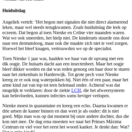
Huiduitslag
Angeliek vertelt: ‘Het begon met signalen die niet direct alarmerend
leken, maar wel steeds terugkwamen. Zoals huiduitslag die leek op
eczeem. Dat begon al toen Nienke en Celine vier maanden waren.
Wat we ook smeerden, het hielp niet. De kinderarts stuurde ons door
naar een dermatoloog, maar ook die maakte zich niet te veel zorgen.
Hoewel het bleef knagen, vertrouwden we op de specialist.
Toen Nienke 1 jaar was, haalden we haar van de opvang met een
dik oogje. De huisarts dacht aan een insectenbeet. Maar het oogje
bleef dikker worden en dat was reden genoeg om haar door te sturen
naar het ziekenhuis in Harderwijk. Tot grote pech voor Nienke
kreeg ze er ook nog waterpokken bij. Niet één of een paar, maar het
arme kind zat van top tot teen helemaal onder. Achteraf was dat
mogelijk te verklaren: door de ziekte
LCH
, die het afweersysteem
kan beïnvloeden, kunnen infecties soms heviger verlopen.
Nienke moest in quarantaine en kreeg een echo. Daarna kwamen er
drie artsen de kamer binnen en dan weet je als ouder: dit is niet
goed. Mijn man was op dat moment bij onze andere dochter, dus die
kon niet mee. De dag erna moesten we naar het Prinses Máxima
Centrum en viel voor het eerst het woord kanker. Je denkt dan: Wat?