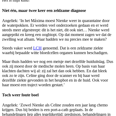
Het is mijn kind!’
Niet één, maar twee keer een zeldzame diagnose
Angeliek: ‘In het Máxima moest Nienke weer in quarantaine door
de waterpokken. Er werden veel onderzoeken gedaan en er werd
steeds meer afgestreept: dit is het niet, dit ook niet… Nienke werd
aangeprikt en kreeg een oogbiopt. Op dat moment zagen we dat de
zwelling wat afnam. Waar hadden we nu precies mee te maken?
Steeds vaker werd
LCH
genoemd. Dat is een zeldzame ziekte
waarbij bepaalde witte bloedcellen organen kunnen beschadigen.
Maar thuis hadden we nog een meisje met dezelfde huiduitslag. Dus
ook zij moest door de medische molen heen. Op basis van haar
klachten dachten wij al: zij zal het dan ook hebben. En dat bleek
ook zo te zijn. Celine ging door de scanner en bij haar werd
dezelfde ziekte gevonden in het heupbot en in de huid. Ook voor
haar moest een traject worden gestart.’
Toch weer foute boel
Angeliek: ‘Zowel Nienke als Celine zouden een jaar lang chemo
krijgen. Dus bij beiden is een port-a-cath geplaats. In de
behandelingen liep alles tegelijkertijd: prednison, behandelingen in