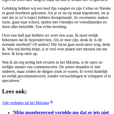
Gelukkig hebben wij een heel fijn vangnet en zijn Celine en Nienke
er goed doorheen gekomen. Als je ze nu op straat tegenkomt, zie je
niet dat ze zo’n traject hebben doorgemaakt. Ze zwemmen, maken
ruzie, gaan naar school, spelen met vriendjes en vriendinnetjes en
doen alles hetzelfde. Een echte tweeling.
Over een half jaar hebben we weer een scan. Ik moet eerlijk
bekennen dat ik hyperalert ben. Als ze moe zijn, denk ik: is dit
normale moeheid? Of anders? Die focus gaat nooit meer weg, denk
ik. Wat mij hierbij helpt, is er veel over praten met mensen om me
heen. Ik krop niets op.
Wat ik als erg prettig heb ervaren in het Máxima, is de open en
eerlijke manier van communiceren. De artsen draaiden er niet
omheen, maar zeiden de dingen zoals ze waren. Er werd duidelijk
en eerlijk gecommuniceerd, zonder verwachtingen te scheppen of te
speculeren.’
Lees ook:
Alle verhalen uit het Máxima
‘Mijn moedergevoel vertelde me dat er iets niet