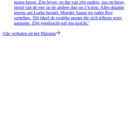
tumor kreeg. Zijn leven, en dat van zijn ouders, zus en broer,
stond van de ene op de andere dag op z’n kop. Alles draaide
ineens om Loeks herstel. Moeder Sanne en vader Roy
vertellen: ‘Hij bleef de vrolijke peuter die zich telkens weer
aanpaste. Zijn veerkracht gaf ons kracht.’
Alle verhalen uit het Máxima