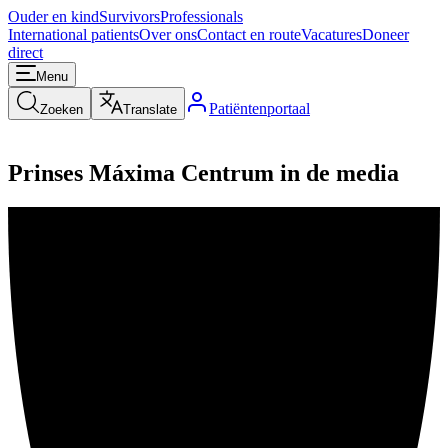
Ouder en kind
Survivors
Professionals
International patients
Over ons
Contact en route
Vacatures
Doneer
direct
Menu
Patiëntenportaal
Zoeken
Translate
Prinses Máxima Centrum in de media